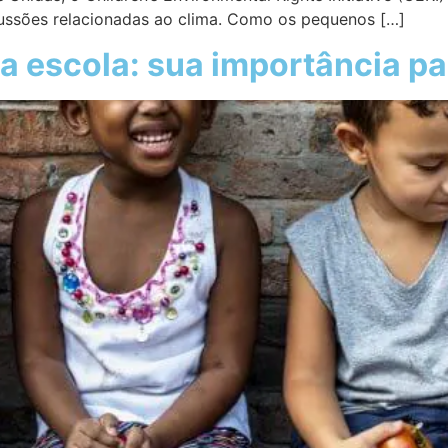
scussões relacionadas ao clima. Como os pequenos […]
 escola: sua importância par