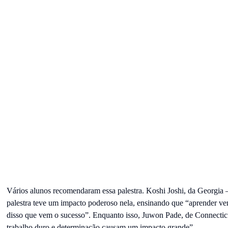
Vários alunos recomendaram essa palestra. Koshi Joshi, da Georgia 
palestra teve um impacto poderoso nela, ensinando que “aprender vem
disso que vem o sucesso”. Enquanto isso, Juwon Pade, de Connecticu
trabalho duro e determinação causam um impacto grande”.