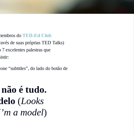
 membros do
TED-Ed Club
través de suas próprias TED Talks)
o 7 excelentes palestras que
stir:
ne “subtitles”, do lado do botão de
não é tudo.
delo
(
Looks
 I’m a model
)