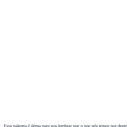
Essa palestra é ótima para nos lembrar que o que nós temos por dent