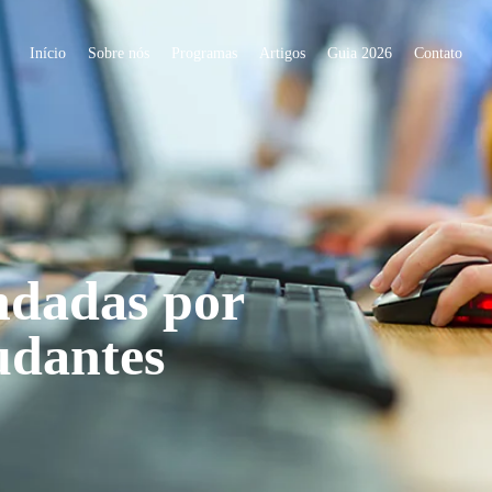
Início
Sobre nós
Programas
Artigos
Guia 2026
Contato
ndadas por
udantes