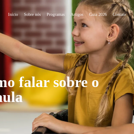
Início
Sobre nós
Programas
Artigos
Guia 2026
Contato
mo falar sobre o
aula