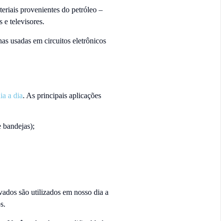
eriais provenientes do petróleo –
s e televisores.
inas usadas em circuitos eletrônicos
ia a dia
. As principais aplicações
e bandejas);
vados são utilizados em nosso dia a
os.