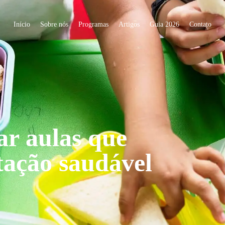
Início
Sobre nós
Programas
Artigos
Guia 2026
Contato
ar aulas que
tação saudável