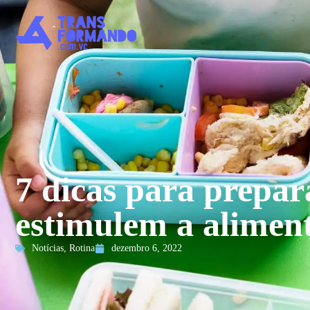
7 dicas para prepar
estimulem a alimen
Notícias
,
Rotina
dezembro 6, 2022