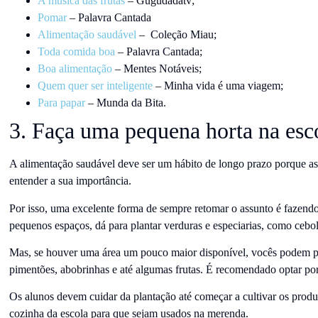
A música das frutas
– Gugudadatv;
Pomar
– Palavra Cantada
Alimentação saudável
– Coleção Miau;
Toda comida boa
– Palavra Cantada;
Boa alimentação
– Mentes Notáveis;
Quem quer ser inteligente
– Minha vida é uma viagem;
Para papar
– Munda da Bita.
3. Faça uma pequena horta na esc
A alimentação saudável deve ser um hábito de longo prazo porque as
entender a sua importância.
Por isso, uma excelente forma de sempre retomar o assunto é fazen
pequenos espaços, dá para plantar verduras e especiarias, como ceboli
Mas, se houver uma área um pouco maior disponível, vocês podem p
pimentões, abobrinhas e até algumas frutas. É recomendado optar por
Os alunos devem cuidar da plantação até começar a cultivar os produ
cozinha da escola para que sejam usados na merenda.