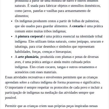
produzida a partir de uma mistura de barro e outros insumos
naturais. É usada para fabricar objetos e utensílios domésticos,
como jarros, panelas e vasilhas para armazenamento de
alimentos;
Os indígenas produzem cestos a partir de folhas de palmeiras,
que são usados para guardar alimentos. A
cestaria
é uma prática
comum entre muitas tribos indígenas;
A
pintura corporal
é uma prática essencial na identidade tribal
indígena. Eles utilizam tintas naturais, como jenipapo, urucum e
tabatinga, para criar desenhos e símbolos que representam
habilidades, forças, crenças e hierarquias;
A
arte plumária
, produzida com plumas e penas de diversas
aves, é uma prática antiga e ainda muito cultuada pelos
indígenas. Eles criam cocares, tangas e outros ornamentos e
acessórios com esses materiais.
Essas atividades recreativas e envolventes permitem que as crianças
aprendam sobre a cultura indígena de forma prazerosa e significativa.
O importante é sempre respeitar os protocolos de cada povo e incluir a
participação de indígenas na mediação das atividades sempre que
possível.
Permitir que as crianças criem suas próprias peças inspiradas nessas