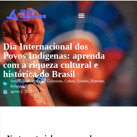
Guia 2026
Dia Internacional dos
Povos Indígenas: aprenda
com a riqueza cultural e
histórica do Brasil
Artigos
,
Bons exemplos
,
Colunistas
,
Cultura
,
Estudos
,
Materiais
,
Reflexões
agosto 1, 2024