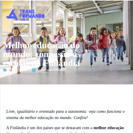
Guia 2026
Melhor educação do
mundo: como são as
escolas na Finlândia
Bons exemplos
novembro 26, 2021
Livre, igualitário e orientado para a autonomia: veja como funciona o
sistema da melhor educação no mundo
.
Confira!
A Finlândia é um dos países que se destacam com a
melhor educação