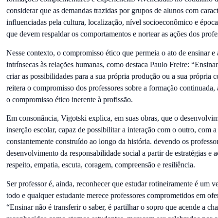
considerar que as demandas trazidas por grupos de alunos com caract
influenciadas pela cultura, localização, nível socioeconômico e épo
que devem respaldar os comportamentos e nortear as ações dos profe
Nesse contexto, o compromisso ético que permeia o ato de ensinar e
intrínsecas às relações humanas, como destaca Paulo Freire: “Ensinar
criar as possibilidades para a sua própria produção ou a sua própria 
reitera o compromisso dos professores sobre a formação continuada, 
o compromisso ético inerente à profissão.
Em consonância, Vigotski explica, em suas obras, que o desenvolvim
inserção escolar, capaz de possibilitar a interação com o outro, com 
constantemente construído ao longo da história. devendo os professo
desenvolvimento da responsabilidade social a partir de estratégias e 
respeito, empatia, escuta, coragem, compreensão e resiliência.
Ser professor é, ainda, reconhecer que estudar rotineiramente é um v
todo e qualquer estudante merece professores comprometidos em ofer
“Ensinar não é transferir o saber, é partilhar o sopro que acende a c