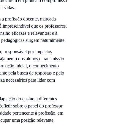
colocarem em prática o compromisso
r vidas.
 a profissão docente, marcada
 imprescindível que os professores,
nsino eficazes e relevantes; e à
s pedagógicas surgem naturalmente.
r, responsável por impactos
gajamento dos alunos e transmissão
ormação inicial, o conhecimento
ante pela busca de respostas e pelo
za necessários para lidar com
daptação do ensino a diferentes
fletir sobre o papel do professor
idade pertencente à profissão, em
ocupar uma posição relevante,