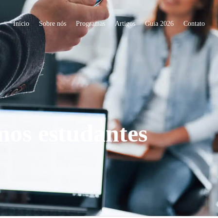
Início
Sobre nós
Programas
Artigos
Guia 2026
Contato
rnos estudantes