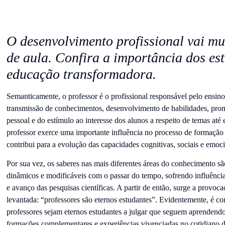
O desenvolvimento profissional vai mu
de aula. Confira a importância dos e
educação transformadora.
Semanticamente, o professor é o profissional responsável pelo ensino
transmissão de conhecimentos, desenvolvimento de habilidades, prom
pessoal e do estímulo ao interesse dos alunos a respeito de temas até
professor exerce uma importante influência no processo de formação 
contribui para a evolução das capacidades cognitivas, sociais e emoci
Por sua vez, os saberes nas mais diferentes áreas do conhecimento sã
dinâmicos e modificáveis com o passar do tempo, sofrendo influência
e avanço das pesquisas científicas. A partir de então, surge a provo
levantada: “professores são eternos estudantes”. Evidentemente, é c
professores sejam eternos estudantes a julgar que seguem aprendendo
formações complementares e experiências vivenciadas no cotidiano d