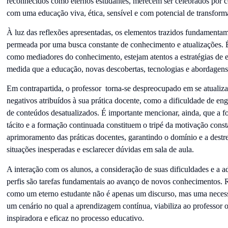
reconhecidos como eternos estudantes, merecem ser celebrados por 
com uma educação viva, ética, sensível e com potencial de transforma
À luz das reflexões apresentadas, os elementos trazidos fundamentam
permeada por uma busca constante de conhecimento e atualizações. É
como mediadores do
conhecimento, estejam atentos a estratégias de e
medida que a educação, novas descobertas, tecnologias e abordagen
Em contrapartida, o professor torna-se despreocupado em se atualiza
negativos atribuídos à sua prática docente, como a dificuldade de en
de conteúdos desatualizados. É importante mencionar, ainda, que a f
tácito e a formação continuada constituem o tripé da motivação const
aprimoramento das práticas docentes, garantindo o domínio e a destre
situações inesperadas e esclarecer dúvidas em sala de aula.
A interação com os alunos, a consideração de suas dificuldades e a a
perfis são tarefas fundamentais ao avanço de novos conhecimentos. Re
como um eterno estudante não é apenas um discurso, mas uma necess
um cenário no qual a aprendizagem contínua, viabiliza ao professor 
inspiradora e eficaz no processo educativo.