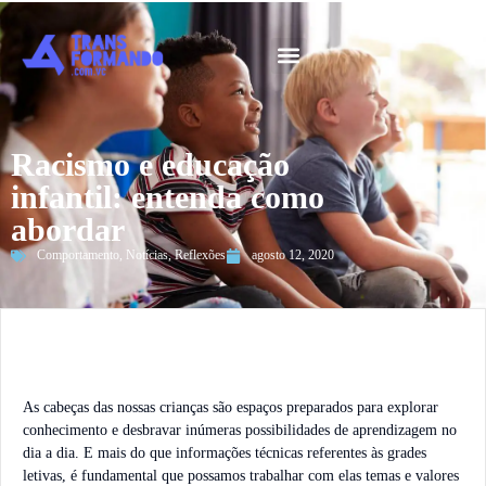
Guia 2026
Racismo e educação
infantil: entenda como
abordar
Comportamento
,
Notícias
,
Reflexões
agosto 12, 2020
As cabeças das nossas crianças são espaços preparados para explorar
conhecimento e desbravar inúmeras possibilidades de aprendizagem no
dia a dia. E mais do que informações técnicas referentes às grades
letivas, é fundamental que possamos trabalhar com elas temas e valores