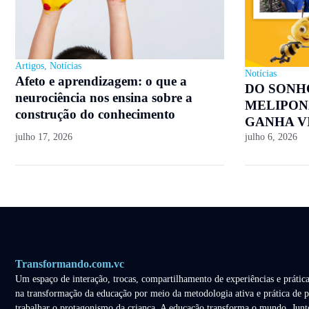
Artigos
,
Notícias
Notícias
Afeto e aprendizagem: o que a
DO SONH
neurociência nos ensina sobre a
MELIPON
construção do conhecimento
GANHA V
julho 17, 2026
julho 6, 2026
Transformando.com.vc
Um espaço de interação, trocas, compartilhamento de experiências e prática
na transformação da educação por meio da metodologia ativa e prática de p
trabalhar o protagonismo da criança. A educação transforma o mundo. Junt