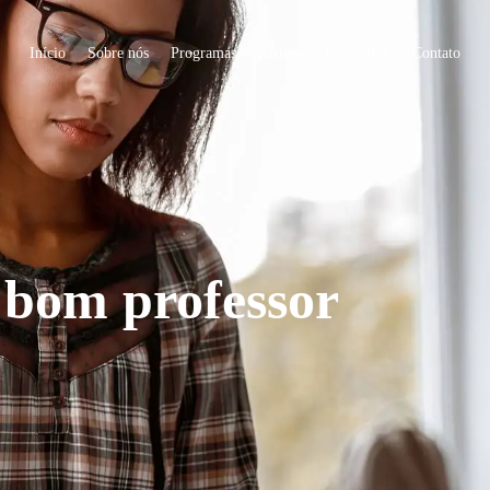
Início
Sobre nós
Programas
Artigos
Guia 2026
Contato
 bom professor