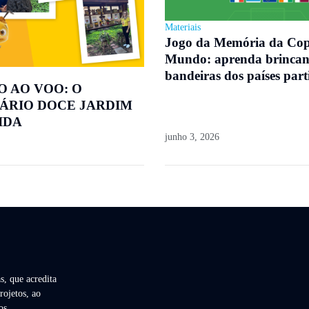
Materiais
Jogo da Memória da Co
Mundo: aprenda brincan
bandeiras dos países part
O AO VOO: O
ÁRIO DOCE JARDIM
IDA
junho 3, 2026
s, que acredita
rojetos, ao
os