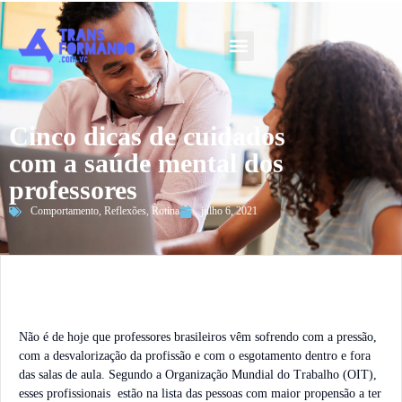
Guia 2026
Cinco dicas de cuidados
com a saúde mental dos
professores
Comportamento
,
Reflexões
,
Rotina
julho 6, 2021
Não é de hoje que professores brasileiros vêm sofrendo com a pressão,
com a desvalorização da profissão e com o esgotamento dentro e fora
das salas de aula. Segundo a Organização Mundial do Trabalho (OIT),
esses profissionais estão na lista das pessoas com maior propensão a ter