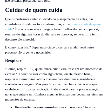
não se sentia preparada para isso.
Cuidar de quem cuida
Que os professores estão cuidando do planejamento de aulas, das
atividades e dos alunos todos sabem, mas, afinal,
quem cuida de quem
cuida
? É preciso que eles consigam trazer o olhar do cuidado para si,
reservando algumas horas do dia para se observar, se permitir a ter o
descanso tão merecido.
E como fazer isso? Separamos cinco dicas para ajudar você nesse
processo tão urgente e necessário:
Respirar
“Calma, respira…” -, quem nunca ouviu essa frase em um momento de
estresse? Apesar de soar como algo clichê, ou até mesmo banal,
respirar é mesmo uma ótima maneira para diminuir a ansiedade e
controlar as emoções. Mas para funcionar, não basta deixar o corpo
estabelecer o fluxo da respiração. Cabe a você parar e prestar atenção
no ar que entra e sai. Conheça algumas técnicas que podem ser úteis em
momentos de estresse.
Respiração dos sete segundos:
nessa, a proposta é inspirar,