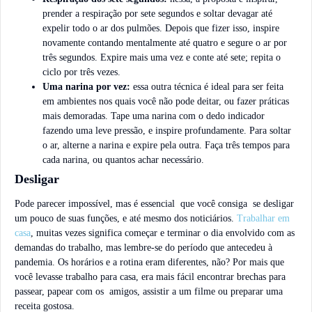
prender a respiração por sete segundos e soltar devagar até
expelir todo o ar dos pulmões. Depois que fizer isso, inspire
novamente contando mentalmente até quatro e segure o ar por
três segundos. Expire mais uma vez e conte até sete; repita o
ciclo por três vezes.
Uma narina por vez:
essa outra técnica é ideal para ser feita
em ambientes nos quais você não pode deitar, ou fazer práticas
mais demoradas. Tape uma narina com o dedo indicador
fazendo uma leve pressão, e inspire profundamente. Para soltar
o ar, alterne a narina e expire pela outra. Faça três tempos para
cada narina, ou quantos achar necessário.
Desligar
Pode parecer impossível, mas é essencial que você consiga se desligar
um pouco de suas funções, e até mesmo dos noticiários.
Trabalhar em
casa
, muitas vezes significa começar e terminar o dia envolvido com as
demandas do trabalho, mas lembre-se do período que antecedeu à
pandemia. Os horários e a rotina eram diferentes, não? Por mais que
você levasse trabalho para casa, era mais fácil encontrar brechas para
passear, papear com os amigos, assistir a um filme ou preparar uma
receita gostosa.