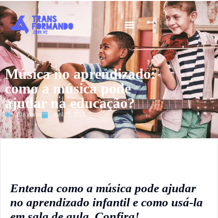
Guia 2026
Música no aprendizado:
como a música pode
ajudar na educação?
Atividades
abril 16, 2022
Entenda como a música pode ajudar
no aprendizado infantil e como usá-la
em sala de aula. Confira!