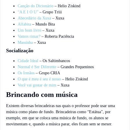
Canção do Dicionário
– Helio Ziskind
“A E I O U”
– Grupo Triii
Abecedário da Xuxa
– Xuxa
Alfabita
– Mundo Bita
Um bom livro
– Xuxa
Vamos rimar?
– Roberta Paciência
Massinha
– Xuxa
Socialização
Cidade Ideal
– Os Saltimbancos
Normal é Ser Diferente
– Grandes Pequeninos
Os Irmãos
– Grupo CRIA
O que é meu é seu é nosso
– Helio Ziskind
Você vai gostar de mim
– Xuxa
Brincando com música
Existem diversas brincadeiras nas quais o professor pode usar uma
música como plano de fundo. Brincadeiras como “Estátua”, por
exemplo, em que se coloca uma música de fundo, os alunos se
movimentam e, quando a música parar, eles ficam sem se mexer.