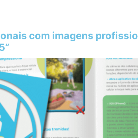
onais com imagens profission
5”