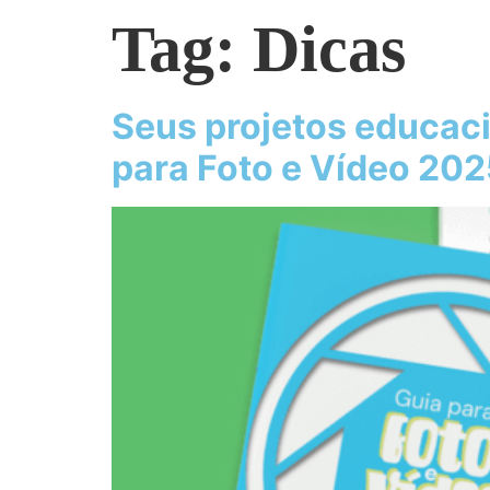
Tag:
Dicas
Seus projetos educaci
para Foto e Vídeo 202