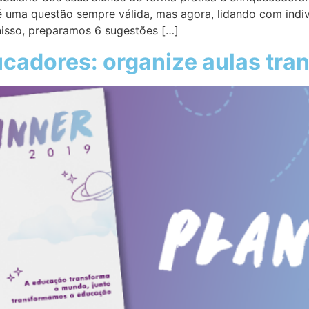
é uma questão sempre válida, mas agora, lidando com indiví
nisso, preparamos 6 sugestões […]
ucadores: organize aulas tr