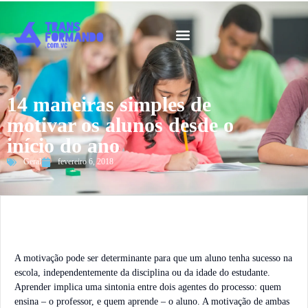
Guia 2026
14 maneiras simples de
motivar os alunos desde o
início do ano
Geral
fevereiro 6, 2018
A motivação pode ser determinante para que um aluno tenha sucesso na
escola, independentemente da disciplina ou da idade do estudante.
Aprender implica uma sintonia entre dois agentes do processo: quem
ensina – o professor, e quem aprende – o aluno. A motivação de ambas