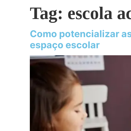
Tag:
escola a
Como potencializar as
espaço escolar