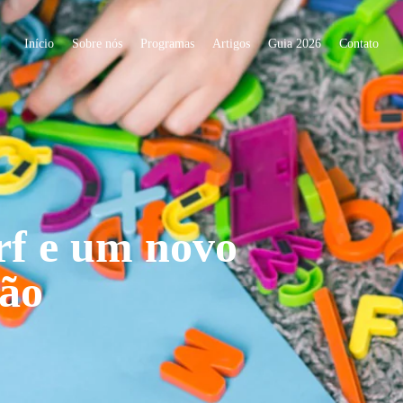
Início
Sobre nós
Programas
Artigos
Guia 2026
Contato
rf e um novo
ção