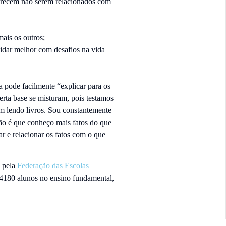
parecem não serem relacionados com
ais os outros;
idar melhor com desafios na vida
 pode facilmente “explicar para os
rta base se misturam, pois testamos
m lendo livros. Sou constantemente
ão é que conheço mais fatos do que
ar e relacionar os fatos com o que
s pela
Federação das Escolas
 4180 alunos no ensino fundamental,