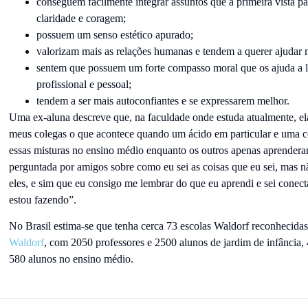
conseguem facilmente integrar assuntos que à primeira vista 
claridade e coragem;
possuem um senso estético apurado;
valorizam mais as relações humanas e tendem a querer ajudar m
sentem que possuem um forte compasso moral que os ajuda a l
profissional e pessoal;
tendem a ser mais autoconfiantes e se expressarem melhor.
Uma ex-aluna descreve que, na faculdade onde estuda atualmente, ela
meus colegas o que acontece quando um ácido em particular e uma ce
essas misturas no ensino médio enquanto os outros apenas aprendera
perguntada por amigos sobre como eu sei as coisas que eu sei, mas n
eles, e sim que eu consigo me lembrar do que eu aprendi e sei conect
estou fazendo”.
No Brasil estima-se que tenha cerca 73 escolas Waldorf reconhecida
Waldorf
, com 2050 professores e 2500 alunos de jardim de infância,
580 alunos no ensino médio.