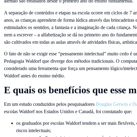
alemão são ensinados desde o primeiro ano do ensino fundamental.
A separação de conteúdos e etapas na escola ocorre em ciclos de 7 an
anos, as crianças aprendem de forma lúdica através das brincadeiras 
estimulados os sentidos, a fantasia e a imaginação de cada criança. N
nem a escrever – a alfabetização se dá no primeiro ano do fundamenta
são cultivados em todas as aulas através de atividades físicas, artísti
O fato de não se exigir esse “pensamento intelectual” muito cedo é um
Pedagogia Waldorf que diverge dos métodos tradicionais. O computa
considerado uma ferramenta que força um pensamento lógico/intelectua
Waldorf antes do ensino médio.
E quais os benefícios que esse 
Em um estudo conduzidos pelos pesquisadores
Douglas Gerwin e Da
escolas Waldorf nos Estados Unidos e Canadá, foi constatado que:
os graduados por escolas Waldorf tendem a ser mais flexíveis, 
riscos intelectuais;