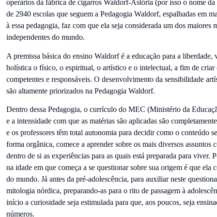
operários da fábrica de cigarros Waldorf-Astória (por isso o nome d
de 2940 escolas que seguem a Pedagogia Waldorf, espalhadas em mai
à essa pedagogia
, faz com que ela seja considerada um dos maiores
independentes do mundo.
A premissa básica do ensino Waldorf é a educação para a liberdade,
holística o físico, o espiritual, o artístico e o intelectual, a fim de cri
competentes e responsáveis. O desenvolvimento da sensibilidade artí
são altamente priorizados na Pedagogia Waldorf.
Dentro dessa Pedagogia, o currículo do MEC (Ministério da Educação
e a intensidade com que as matérias são aplicadas são completamente d
e os professores têm total autonomia para decidir como o conteúdo se
forma orgânica, comece a aprender sobre os mais diversos assuntos
dentro de si as experiências para as quais está preparada para viver.
na idade em que começa a se questionar sobre sua origem é que ela c
do mundo. Já antes da pré-adolescência, para auxiliar neste question
mitologia nórdica, preparando-as para o rito de passagem à adolescê
início a curiosidade seja estimulada para que, aos poucos, seja ensin
números.