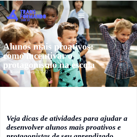
Guia 2026
Alunos mais proativos:
como incentivar o
protagonismo na escola
Rotina
março 3, 2022
Veja dicas de atividades para ajudar a
desenvolver alunos mais proativos e
protagonistas de seu aprendizado.