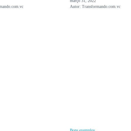
março 31, 2022
rmando.com.vc
Autor:
Transformando.com.vc
Bons exemplos