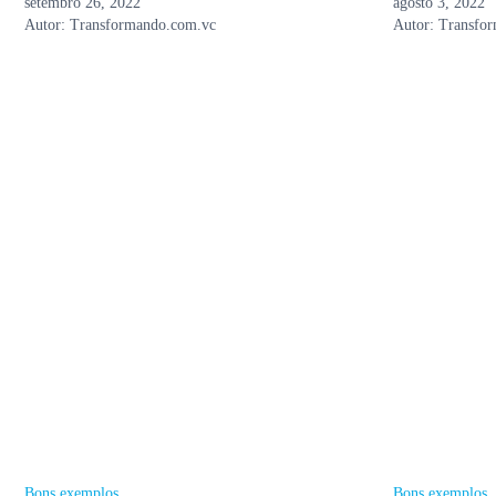
setembro 26, 2022
agosto 3, 2022
Autor:
Transformando.com.vc
Autor:
Transfo
Bons exemplos
Bons exemplos