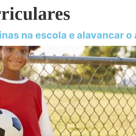
riculares
cinas na escola e alavancar 