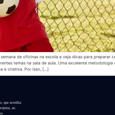
semana de oficinas na escola e veja dicas para preparar c
rentes temas na sala de aula. Uma excelente metodologia 
 e criativa. Por isso, […]
s, que acredita
rojetos, ao
os