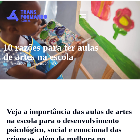
Guia 2026
10 razões para ter aulas
de artes na escola
Atividades
agosto 29, 2021
Veja a importância das aulas de artes
na escola para o desenvolvimento
psicológico, social e emocional das
crianças, além da melhora no