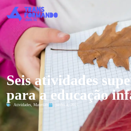
Seis atividades supe
para a educação inf
Atividades
,
Materiais
junho 4, 2021