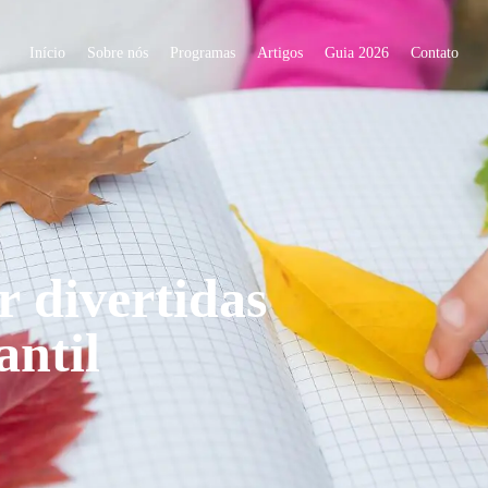
Início
Sobre nós
Programas
Artigos
Guia 2026
Contato
r divertidas
antil