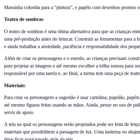
Massinha colorida para a “pintura”, e papéis com desenhos prontos ou
Teatro de sombras
O teatro de sombras é uma ótima alternativa para que as crianças en
uma pré-produção antes do brincar. Construir as ferramentas para a b
e ainda trabalhar a ansiedade, paciência e responsabilidade dos pequ
Além de criar os personagens e o enredo, as crianças precisam constr
para projetar as imagens e até mesmo escolher a trilha sonora para se
responsável por uma tarefa e, ao final, a turma tem uma peça de teatr
Materiais:
Para criar os personagens a sugestão é usar cartolina, papelão, papéi
até mesmo figuras feitas usando as mãos. Ainda, pense no uso de pali
servir de apoio.
A tela na qual os personagens serão projetados pode ser feita de lenç
materiais que possibilitem a passagem de luz. Uma lanterna ou abajur
deve ficar posicionado atrás da tela.