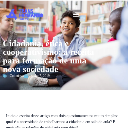
Guia 2026
Cidadania, ética e
cooperativismo: a receita
para formação de uma
nova sociedade
Colunistas
junho 7, 2019
Inicio a escrita desse artigo com dois questionamentos muito simples:
qual é a necessidade de trabalharmos a cidadania em sala de aula? E
quais são as relações de cidadania com ética?