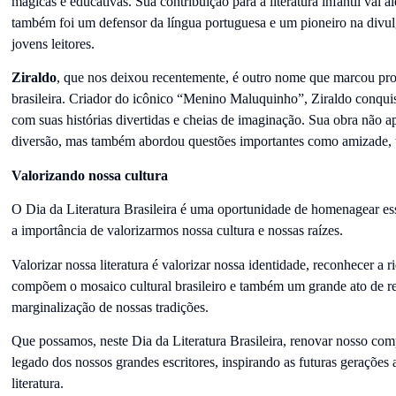
mágicas e educativas. Sua contribuição para a literatura infantil vai a
também foi um defensor da língua portuguesa e um pioneiro na divulg
jovens leitores.
Ziraldo
, que nos deixou recentemente, é outro nome que marcou prof
brasileira. Criador do icônico “Menino Maluquinho”, Ziraldo conquis
com suas histórias divertidas e cheias de imaginação. Sua obra não
diversão, mas também abordou questões importantes como amizade, tol
Valorizando nossa cultura
O Dia da Literatura Brasileira é uma oportunidade de homenagear ess
a importância de valorizarmos nossa cultura e nossas raízes.
Valorizar nossa literatura é valorizar nossa identidade, reconhecer a 
compõem o mosaico cultural brasileiro e também um grande ato de re
marginalização de nossas tradições.
Que possamos, neste Dia da Literatura Brasileira, renovar nosso com
legado dos nossos grandes escritores, inspirando as futuras gerações
literatura.