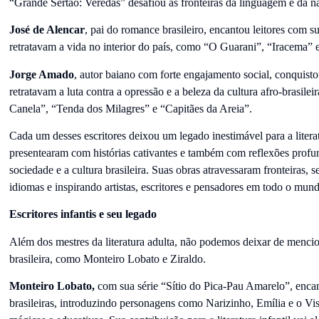
“Grande Sertão: Veredas” desafiou as fronteiras da linguagem e da na
José de Alencar
, pai do romance brasileiro, encantou leitores com su
retratavam a vida no interior do país, como “O Guarani”, “Iracema” 
Jorge Amado
, autor baiano com forte engajamento social, conquist
retratavam a luta contra a opressão e a beleza da cultura afro-brasile
Canela”, “Tenda dos Milagres” e “Capitães da Areia”.
Cada um desses escritores deixou um legado inestimável para a literat
presentearam com histórias cativantes e também com reflexões profu
sociedade e a cultura brasileira. Suas obras atravessaram fronteiras, 
idiomas e inspirando artistas, escritores e pensadores em todo o mun
Escritores infantis e seu legado
Além dos mestres da literatura adulta, não podemos deixar de menciona
brasileira, como Monteiro Lobato e Ziraldo.
Monteiro Lobato,
com sua série “Sítio do Pica-Pau Amarelo”, encan
brasileiras, introduzindo personagens como Narizinho, Emília e o V