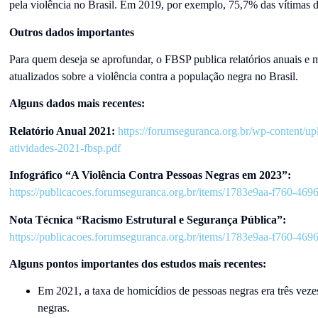
pela violência no Brasil. Em 2019, por exemplo, 75,7% das vítimas 
Outros dados importantes
Para quem deseja se aprofundar, o FBSP publica relatórios anuais e 
atualizados sobre a violência contra a população negra no Brasil.
Alguns dados mais recentes:
Relatório Anual 2021:
https://forumseguranca.org.br/wp-content/up
atividades-2021-fbsp.pdf
Infográfico “A Violência Contra Pessoas Negras em 2023”:
https://publicacoes.forumseguranca.org.br/items/1783e9aa-f760-46
Nota Técnica “Racismo Estrutural e Segurança Pública”:
https://publicacoes.forumseguranca.org.br/items/1783e9aa-f760-46
Alguns pontos importantes dos estudos mais recentes:
Em 2021, a taxa de homicídios de pessoas negras era três veze
negras.