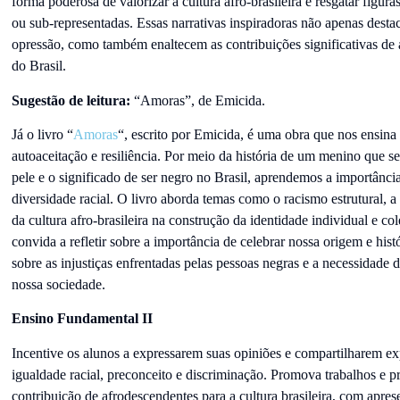
forma poderosa de valorizar a cultura afro-brasileira e resgatar figura
ou sub-representadas. Essas narrativas inspiradoras não apenas destaca
opressão, como também enaltecem as contribuições significativas de
do Brasil.
Sugestão de leitura:
“Amoras”, de Emicida.
Já o livro “
Amoras
“, escrito por Emicida, é uma obra que nos ensina 
autoaceitação e resiliência. Por meio da história de um menino que se
pele e o significado de ser negro no Brasil, aprendemos a importância
diversidade racial. O livro aborda temas como o racismo estrutural, a
da cultura afro-brasileira na construção da identidade individual e c
convida a refletir sobre a importância de celebrar nossa origem e hi
sobre as injustiças enfrentadas pelas pessoas negras e a necessidade 
nossa sociedade.
Ensino Fundamental II
Incentive os alunos a expressarem suas opiniões e compartilharem e
igualdade racial, preconceito e discriminação. Promova trabalhos e pr
contribuição de afrodescendentes para a cultura brasileira, com apre