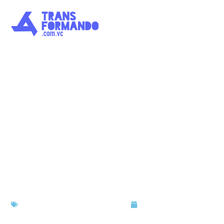
Dia Nacional de Co
Discriminação Raci
para refletir e prog
Artigos
,
Cultura
,
Materiais
,
Reflexões
julho 3, 2024