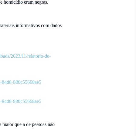
de homicídio eram negras.
materiais informativos com dados
loads/2023/11/relatorio-de-
96-84d8-880c55668ae5
96-84d8-880c55668ae5
s maior que a de pessoas não