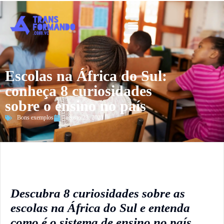
Guia 2026
Escolas na África do Sul:
conheça 8 curiosidades
sobre o ensino no país
Bons exemplos
agosto 23, 2023
Descubra 8 curiosidades sobre as
escolas na África do Sul e entenda
como é o sistema de ensino no país.