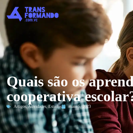
Quais são os apren
cooperativa escolar
Artigos
,
Atividades
,
Estudos
maio 5, 2023