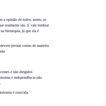
s a opinião de todos, assim, os
 que realmente são. E vale lembrar
a hierarquia, já que ela é
s devem prestar contas de maneira
asta.
centes e não dirigidos
utonomia e independência não
l.
tonomia é exercida.