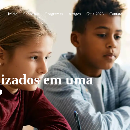
Início
Sobre nós
Programas
Artigos
Guia 2026
Contato
dizados em uma
?