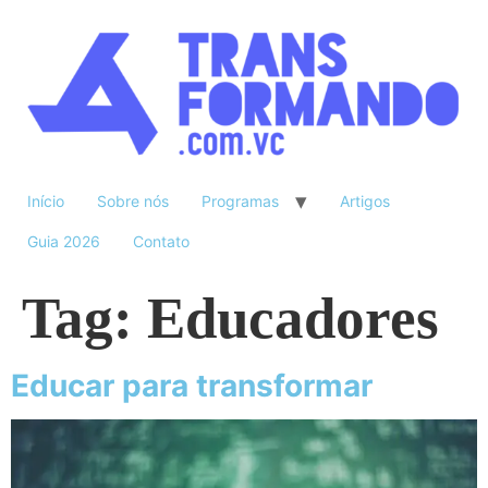
Início
Sobre nós
Programas
Artigos
Guia 2026
Contato
Tag:
Educadores
Educar para transformar