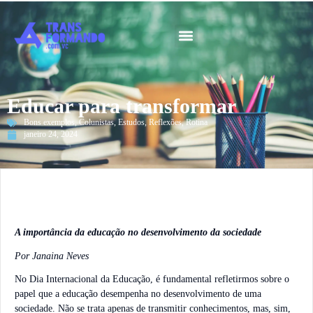
Guia 2026
Educar para transformar
Bons exemplos
,
Colunistas
,
Estudos
,
Reflexões
,
Rotina
janeiro 24, 2024
A importância da educação no desenvolvimento da sociedade
Por Janaina Neves
No Dia Internacional da Educação, é fundamental refletirmos sobre o
papel que a educação desempenha no desenvolvimento de uma
sociedade. Não se trata apenas de transmitir conhecimentos, mas, sim,