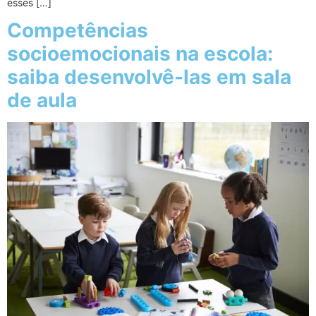
esses […]
Competências
socioemocionais na escola:
saiba desenvolvê-las em sala
de aula