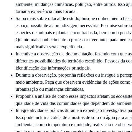
ambiente, mudanças climáticas, poluição, entre outros. Isso aju
tornar a experiência mais focada.
Saiba mais sobre o local de estudo, busque conhecimento básic
espaço possibilite a aprendizagem necessária. Pesquise sobre su
espécies de animais e plantas encontradas lá, bem como possíve
Quanto mais conhecimento o professor tiver antecipadamente e 
mais significativa será a experiência.
Incentive a observação e a documentação, fazendo com que as 
diferentes possibilidades do território escolhido. Pessoas da 
identificação das informações principais.
Durante a observação, proponha reflexões ou instigue a perc
meio ambiente. Peça que observem evidências de ações como 
urbanização ou mudanças climáticas.
Proponha a análise de como esses impactos afetam os ecossiste
qualidade de vida das comunidades que dependem do ambient
Integre atividades práticas durante a expedição investigativa p
Isso pode incluir a coleta de amostras de solo ou água para an
ambientais como temperatura e umidade, realização de observ
ou até mesmo participação em projetos de restauração ou cons