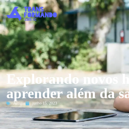
Explorando novos h
aprender além da sa
Artigos
junho 15, 2023