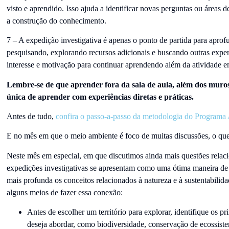
visto e aprendido. Isso ajuda a identificar novas perguntas ou áreas d
a construção do conhecimento.
7 – A expedição investigativa é apenas o ponto de partida para apro
pesquisando, explorando recursos adicionais e buscando outras exper
interesse e motivação para continuar aprendendo além da atividade e
Lembre-se de que aprender fora da sala de aula, além dos muro
única de aprender com experiências diretas e práticas.
Antes de tudo,
confira o passo-a-passo da metodologia do Programa
E no mês em que o meio ambiente é foco de muitas discussões, o q
Neste mês em especial, em que discutimos ainda mais questões relac
expedições investigativas se apresentam como uma ótima maneira de
mais profunda os conceitos relacionados à natureza e à sustentabilida
alguns meios de fazer essa conexão:
Antes de escolher um território para explorar, identifique os p
deseja abordar, como biodiversidade, conservação de ecossis