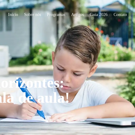
Início
Sobre nós
Programas
Artigos
Guia 2026
Contato
orizontes:
la de aula!