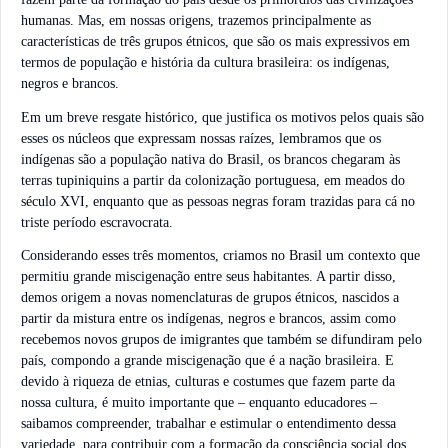
humanas. Mas, em nossas origens, trazemos principalmente as
características de três grupos étnicos, que são os mais expressivos em
termos de população e história da cultura brasileira: os indígenas,
negros e brancos.
Em um breve resgate histórico, que justifica os motivos pelos quais são
esses os núcleos que expressam nossas raízes, lembramos que os
indígenas são a população nativa do Brasil, os brancos chegaram às
terras tupiniquins a partir da colonização portuguesa, em meados do
século XVI, enquanto que as pessoas negras foram trazidas para cá no
triste período escravocrata.
Considerando esses três momentos, criamos no Brasil um contexto que
permitiu grande miscigenação entre seus habitantes. A partir disso,
demos origem a novas nomenclaturas de grupos étnicos, nascidos a
partir da mistura entre os indígenas, negros e brancos, assim como
recebemos novos grupos de imigrantes que também se difundiram pelo
país, compondo a grande miscigenação que é a nação brasileira. E
devido à riqueza de etnias, culturas e costumes que fazem parte da
nossa cultura, é muito importante que – enquanto educadores –
saibamos compreender, trabalhar e estimular o entendimento dessa
variedade, para contribuir com a formação da consciência social dos