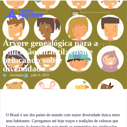
Guia 2026
Árvore genealógica para a
educação infantil: ensine
brincando sobre
diversidade
Atividades
julho 9, 2019
O Brasil é um dos países do mundo com maior diversidade étnica entre
seus habitantes. Carregamos até hoje traços e tradições de culturas que
fazem parte da formação do país desde os primórdios das civilizações