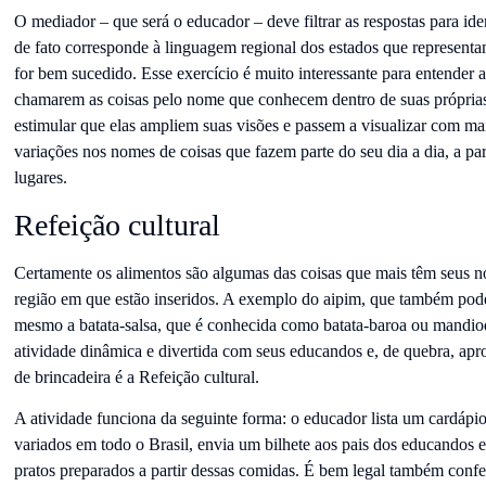
O mediador – que será o educador – deve filtrar as respostas para ide
de fato corresponde à linguagem regional dos estados que representa
for bem sucedido. Esse exercício é muito interessante para entender a
chamarem as coisas pelo nome que conhecem dentro de suas própria
estimular que elas ampliem suas visões e passem a visualizar com mais
variações nos nomes de coisas que fazem parte do seu dia a dia, a part
lugares.
Refeição cultural
Certamente os alimentos são algumas das coisas que mais têm seus 
região em que estão inseridos. A exemplo do aipim, que também po
mesmo a batata-salsa, que é conhecida como batata-baroa ou mandi
atividade dinâmica e divertida com seus educandos e, de quebra, apro
de brincadeira é a Refeição cultural.
A atividade funciona da seguinte forma: o educador lista um cardáp
variados em todo o Brasil, envia um bilhete aos pais dos educandos 
pratos preparados a partir dessas comidas. É bem legal também confe