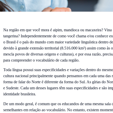
Na região em que você mora é aipim, mandioca ou macaxeira? Vina 
tangerina? Independentemente de como você chama e/ou conhece essa
o Brasil é o país do mundo com maior variedade linguística dentro 
devido à grande extensão territorial (
8.516.000 km²) assim como às or
mescla povos de diversas origens e culturas), e por essa razão, preci
para compreender o vocabulário de cada região.
Toda língua possui suas especificidades e variações dentro do mesmo
cultura nacional principalmente quando pensamos em cada uma das 
forma de falar do Norte é diferente da forma do Sul. As gírias do Nor
e Sudeste. Cada um desses lugares têm suas especificidades e são im
identidade brasileira.
De um modo geral, é comum que os educandos de uma mesma sala d
semelhantes em relação ao vocabulário. No entanto, existem momento