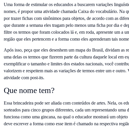
Uma forma de estimular os educandos a buscarem variações linguíst
nomes, é propor uma atividade chamada Caixa do vocabulário. Na qu
por trazer fichas com sinônimos para objetos, de acordo com as difere
que durante a semana eles tragam pelo menos uma ficha por dia e dep
filtre os termos que foram colocados lá e, em roda, apresente um a 
região que eles pertencem e a forma como eles aprenderam tais nome
Após isso, peça que eles desenhem um mapa do Brasil, dividam as re
uma delas os termos que fizerem parte da cultura daquele local em es
exemplificar o tamanho e limites dos estados nacionais, você contrib
valorizem e respeitem mais as variações de termos entre um e outro.
atividade com post-its.
Que nome tem?
Essa brincadeira pode ser aliada com conteúdos de artes. Nela, os e
sorteados para cinco grupos diferentes, cada um representando uma da
funciona como uma gincana, na qual o educador mostrará um objeto (
deve escrever a forma como esse item é chamado na respectiva regiã