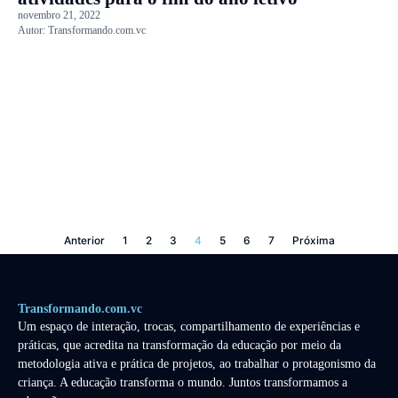
novembro 21, 2022
Autor:
Transformando.com.vc
Anterior
1
2
3
4
5
6
7
Próxima
Transformando.com.vc
Um espaço de interação, trocas, compartilhamento de experiências e
práticas, que acredita na transformação da educação por meio da
metodologia ativa e prática de projetos, ao trabalhar o protagonismo da
criança. A educação transforma o mundo. Juntos transformamos a