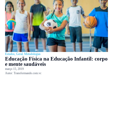
Estudos
,
Geral
,
Metodologias
Educação Física na Educação Infantil: corpo
e mente saudáveis
março 15, 2019
Autor:
Transformando.com.vc