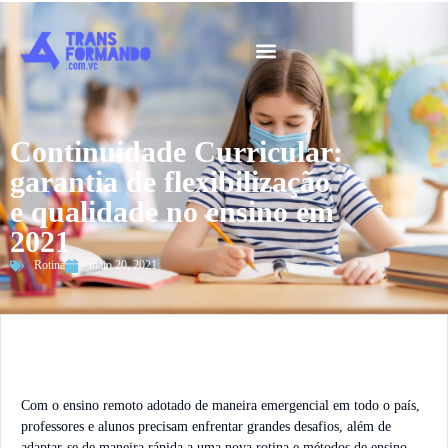
Guia 2026
Continuidade Curricular:
garantia de flexibilização
e qualidade no ensino em
2021
Rotina
maio 20, 2021
Com o ensino remoto adotado de maneira emergencial em todo o país,
professores e alunos precisam enfrentar grandes desafios, além de
adaptar-se de maneira rápida a uma nova rotina e métodos de ensino