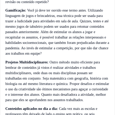
revisão ou conteúdo repetido?
Gamificação:
Você já deve ter ouvido esse termo antes. Utilizando
linguagem de jogos e brincadeiras, essa técnica pode ser usada para
trazer a ludicidade para atividades em sala de aula. Quizzes, testes e até
mesmo jogos de tabuleiro podem ser usados para retomar conteúdos
passados anteriormente. Além de estimular os alunos a jogar e
recapitular os assuntos, é possível trabalhar as relações interpessoais e
habilidades socioemocionais, que também foram prejudicadas durante a
pandemia. Ao invés de estimular a competição, por que não dar chance
aos trabalhos em equipe?
Projetos Multidisciplinares:
Outro método muito eficiente para
lembrar de conteúdos já vistos é realizar atividades e trabalhos
multidisciplinares, onde duas ou mais disciplinas possam ser
trabalhadas em conjunto. Seja matemática com geografia, história com
biologia ou até mesmo literatura e química. Propor desafios e estimular
o uso da criatividade são ótimos mecanismos para aguçar a curiosidade
e o interesse dos alunos. Quanto mais desafiadora a atividade, melhor
para que eles se aprofundem nos assuntos trabalhados.
Conteúdos aplicados no dia a dia:
Cada vez mais as escolas e
professores têm deixado de lado o ensino sem prática, ou seja,