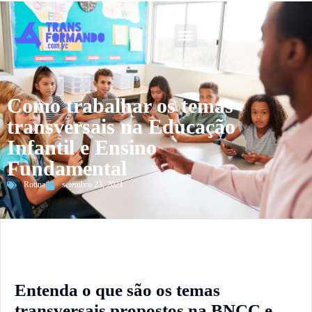
Guia 2026
Como trabalhar os temas
transversais na Educação
Infantil e Ensino
Fundamental
Rotina
setembro 23, 2021
Entenda o que são os temas
transversais propostos na BNCC e