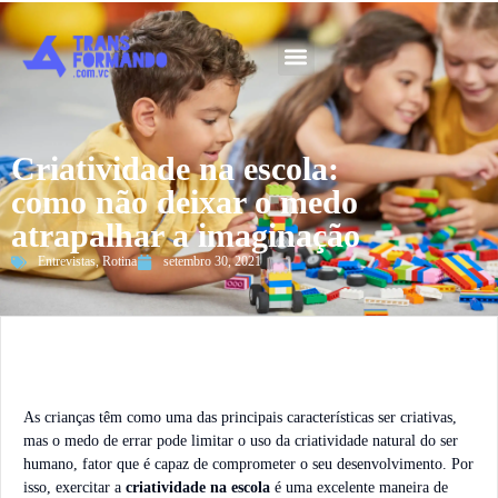
Guia 2026
Criatividade na escola:
como não deixar o medo
atrapalhar a imaginação
Entrevistas
,
Rotina
setembro 30, 2021
As crianças têm como uma das principais características ser criativas,
mas o medo de errar pode limitar o uso da criatividade natural do ser
humano, fator que é capaz de comprometer o seu desenvolvimento. Por
isso, exercitar a
criatividade na escola
é uma excelente maneira de