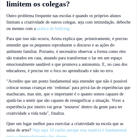
limitem os colegas?
Outro problema frequente nas escolas é quando os próprios alunos
limitam a criatividade de outros colegas, seja com intimidação, deboche
ou mesmo com a
prática de bullying
.
Para que isso não ocorra, Arieta explica que, primeiramente, é preciso
entender que os pequenos reproduzem o discurso e as ações do
ambiente familiar. Portanto, é necessário observar a forma como eles
são tratados em casa, atuando para transformar o lar em um espaço
emocionalmente saudável e que promova a autonomia. E, no caso dos
educadores, é preciso ter o foco no aprendizado e não no erro.
“Acredito que um ponto fundamental seja entender que não é possível
colocar nossas crianças em ‘redomas’ para privá-las de experiências que
machucam, mas sim, que o importante é o quanto somos capazes de
ajudá-las a sentir que são capazes de ressignificar a situação. Viver a
experiência por inteiro vai gerar ‘tesouros’ dentro da gente para ter
criatividade a vida toda”, finaliza.
Quer um lugar melhor para exercitar a criatividade na escola que as
aulas de artes?
Veja aqui 10 razões porque essa matéria é fundamental
para o desenvolvimento dos alunos
.