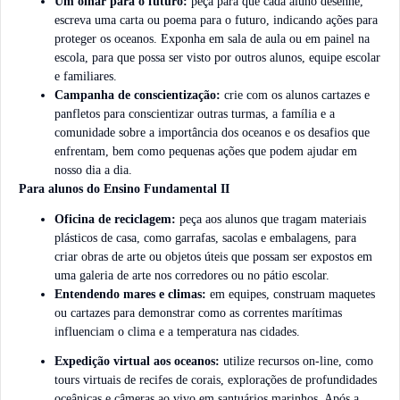
Um olhar para o futuro:
peça para que cada aluno desenhe,
escreva uma carta ou poema para o futuro, indicando ações para
proteger os oceanos. Exponha em sala de aula ou em painel na
escola, para que possa ser visto por outros alunos, equipe escolar
e familiares.
Campanha de conscientização:
crie com os alunos cartazes e
panfletos para conscientizar outras turmas, a família e a
comunidade sobre a importância dos oceanos e os desafios que
enfrentam, bem como pequenas ações que podem ajudar em
nosso dia a dia.
Para alunos do Ensino Fundamental II
Oficina de reciclagem:
peça aos alunos que tragam materiais
plásticos de casa, como garrafas, sacolas e embalagens, para
criar obras de arte ou objetos úteis que possam ser expostos em
uma galeria de arte nos corredores ou no pátio escolar.
Entendendo mares e climas:
em equipes, construam maquetes
ou cartazes para demonstrar como as correntes marítimas
influenciam o clima e a temperatura nas cidades.
Expedição virtual aos oceanos:
utilize recursos on-line, como
tours virtuais de recifes de corais, explorações de profundidades
oceânicas e câmeras ao vivo em santuários marinhos. Após a