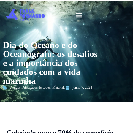
Guia 2026
Dia do Oceano e do
Oceanógrafo: os desafios
e a importância dos
cuidados com a vida
marinha
Artigos
,
Atividades
,
Estudos
,
Materiais
junho 7, 2024
Cobrindo quase 70% da superfície