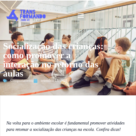
Guia 2026
Socialização das crianças:
como promover a
interação no retorno das
aulas
Comportamento
setembro 15, 2021
Na volta para o ambiente escolar é fundamental promover atividades
para retomar a socialização das crianças na escola. Confira dicas!