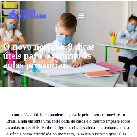
Guia 2026
O novo normal: 8 dicas
úteis para o retorno às
aulas presenciais
Rotina
abril 20, 2021
Um ano após o início da pandemia causada pelo novo coronavírus, o
Brasil ainda enfrenta uma forte onda de casos e o mesmo impasse sobre
as aulas presenciais. Embora algumas cidades ainda mantenham aulas à
distância como prioridade no momento, já existe o retorno gradual às