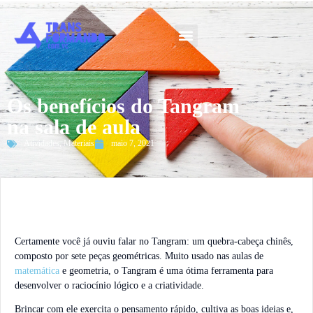
Guia 2026
Os benefícios do Tangram
na sala de aula
Atividades
,
Materiais
maio 7, 2021
Certamente você já ouviu falar no Tangram: um quebra-cabeça chinês,
composto por sete peças geométricas. Muito usado nas aulas de
matemática
e geometria, o Tangram é uma ótima ferramenta para
desenvolver o raciocínio lógico e a criatividade.
Brincar com ele exercita o pensamento rápido, cultiva as boas ideias e,