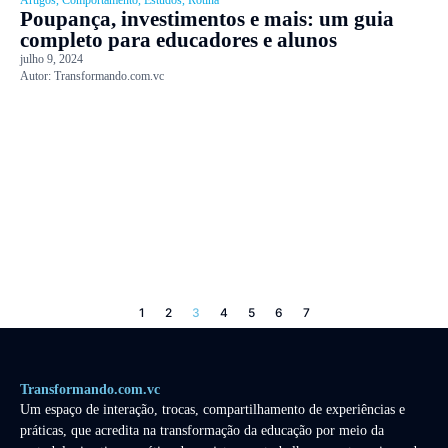
Poupança, investimentos e mais: um guia
completo para educadores e alunos
julho 9, 2024
Autor:
Transformando.com.vc
1
2
3
4
5
6
7
Transformando.com.vc
Um espaço de interação, trocas, compartilhamento de experiências e
práticas, que acredita na transformação da educação por meio da