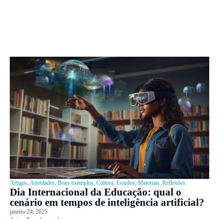
Artigos
,
Atividades
,
Bons exemplos
,
Cultura
,
Estudos
,
Materiais
,
Reflexões
Dia Internacional da Educação: qual o
cenário em tempos de inteligência artificial?
janeiro 24, 2025