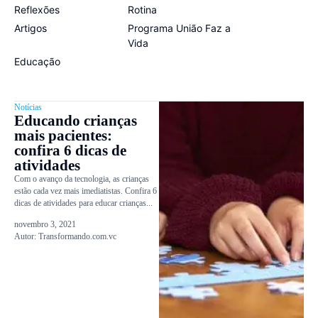
Reflexões
Rotina
Artigos
Programa União Faz a
Vida
Educação
Notícias
Educando crianças
mais pacientes:
confira 6 dicas de
atividades
Com o avanço da tecnologia, as crianças
estão cada vez mais imediatistas. Confira 6
dicas de atividades para educar crianças...
novembro 3, 2021
Autor:
Transformando.com.vc