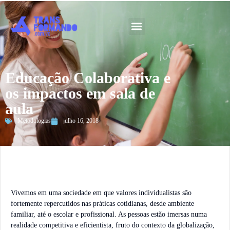
Guia 2026
Educação Colaborativa e
os impactos em sala de
aula
Metodologias
julho 16, 2018
Vivemos em uma sociedade em que valores individualistas são
fortemente repercutidos nas práticas cotidianas, desde ambiente
familiar, até o escolar e profissional. As pessoas estão imersas numa
realidade competitiva e eficientista, fruto do contexto da globalização,