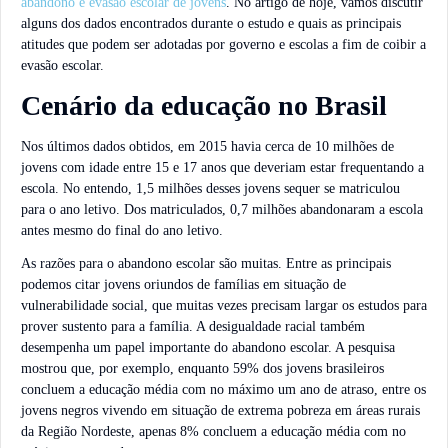
abandono e evasão escolar de jovens
. No artigo de hoje, vamos discutir
alguns dos dados encontrados durante o estudo e quais as principais
atitudes que podem ser adotadas por governo e escolas a fim de coibir a
evasão escolar.
Cenário da educação no Brasil
Nos últimos dados obtidos, em 2015 havia cerca de 10 milhões de
jovens com idade entre 15 e 17 anos que deveriam estar frequentando a
escola. No entendo, 1,5 milhões desses jovens sequer se matriculou
para o ano letivo. Dos matriculados, 0,7 milhões abandonaram a escola
antes mesmo do final do ano letivo.
As razões para o abandono escolar são muitas. Entre as principais
podemos citar jovens oriundos de famílias em situação de
vulnerabilidade social, que muitas vezes precisam largar os estudos para
prover sustento para a família. A desigualdade racial também
desempenha um papel importante do abandono escolar. A pesquisa
mostrou que, por exemplo, enquanto 59% dos jovens brasileiros
concluem a educação média com no máximo um ano de atraso, entre os
jovens negros vivendo em situação de extrema pobreza em áreas rurais
da Região Nordeste, apenas 8% concluem a educação média com no