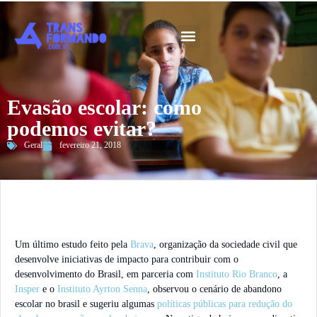
Guia 2026
Evasão escolar: como
podemos evitar?
Geral
fevereiro 21, 2018
Um último estudo feito pela
Brava
, organização da sociedade civil que
desenvolve iniciativas de impacto para contribuir com o
desenvolvimento do Brasil, em parceria com
Instituto Rio Branco
, a
Insper
e o
Instituto Ayrton Senna
, observou o cenário de abandono
escolar no brasil e sugeriu algumas
políticas públicas para redução do