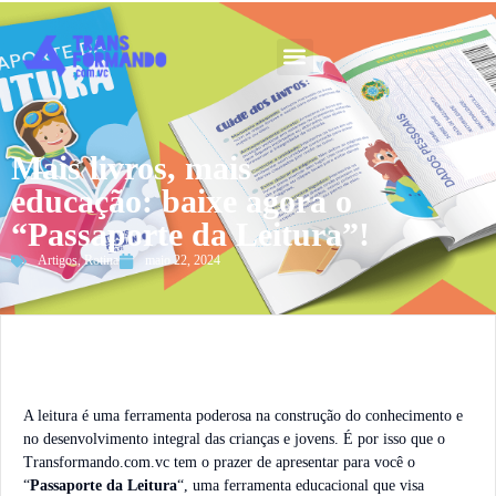
Guia 2026
Mais livros, mais
educação: baixe agora o
“Passaporte da Leitura”!
Artigos
,
Rotina
maio 22, 2024
A leitura é uma ferramenta poderosa na construção do conhecimento e
no desenvolvimento integral das crianças e jovens. É por isso que o
Transformando.com.vc tem o prazer de apresentar para você o
“
Passaporte da Leitura
“, uma ferramenta educacional que visa