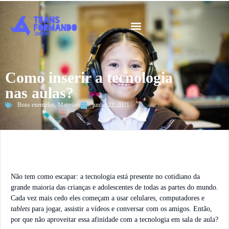
Guia 2026
Como inserir a tecnologia
nas aulas?
Bons exemplos
,
Materiais
junho 22, 2021
Não tem como escapar: a tecnologia está presente no cotidiano da
grande maioria das crianças e adolescentes de todas as partes do mundo.
Cada vez mais cedo eles começam a usar celulares, computadores e
tablets
para jogar, assistir a vídeos e conversar com os amigos. Então,
por que não aproveitar essa afinidade com a tecnologia em sala de aula?