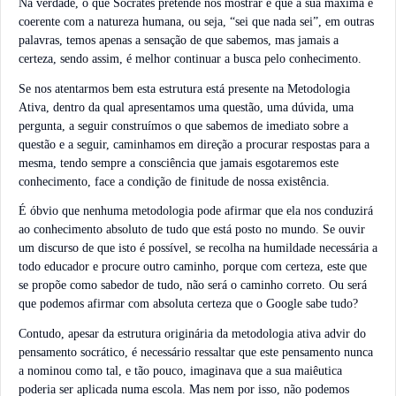
Na verdade, o que Sócrates pretende nos mostrar é que a sua máxima é
coerente com a natureza humana, ou seja, “sei que nada sei”, em outras
palavras, temos apenas a sensação de que sabemos, mas jamais a
certeza, sendo assim, é melhor continuar a busca pelo conhecimento.
Se nos atentarmos bem esta estrutura está presente na Metodologia
Ativa, dentro da qual apresentamos uma questão, uma dúvida, uma
pergunta, a seguir construímos o que sabemos de imediato sobre a
questão e a seguir, caminhamos em direção a procurar respostas para a
mesma, tendo sempre a consciência que jamais esgotaremos este
conhecimento, face a condição de finitude de nossa existência.
É óbvio que nenhuma metodologia pode afirmar que ela nos conduzirá
ao conhecimento absoluto de tudo que está posto no mundo. Se ouvir
um discurso de que isto é possível, se recolha na humildade necessária a
todo educador e procure outro caminho, porque com certeza, este que
se propõe como sabedor de tudo, não será o caminho correto. Ou será
que podemos afirmar com absoluta certeza que o Google sabe tudo?
Contudo, apesar da estrutura originária da metodologia ativa advir do
pensamento socrático, é necessário ressaltar que este pensamento nunca
a nominou como tal, e tão pouco, imaginava que a sua maiêutica
poderia ser aplicada numa escola. Mas nem por isso, não podemos