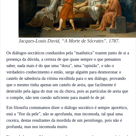
Jacques-Louis David, “A Morte de Sócrates”. 1787.
Os diálogos socráticos conduzidos pela “maiêutica” trazem junto de si a
presença da dúvida, a certeza de que quase sempre o que pensamos
saber, nada mais é do que uma “doxa”, uma “opinião”, e não o
verdadeiro conhecimento e então, surge alguém para desmoronar o
castelo de sabedoria da vítima escolhida para o seu diálogo, provando
que o mesmo tinha apenas um castelo de areia, que facilmente é
destruído pela água do mar ou da chuva, pois as partículas de areia que
o compõe, não tem coesão suficiente para mantê-lo de pé.
Em filosofia costumamos dizer o diálogo socrático é sempre aporético,
está a “flor da pele”, não se aprofunda, mas incomoda, tal qual uma
coceira, destas resultantes da mordida de um pernilongo, pois não é
profunda, mas nos incomoda muito.