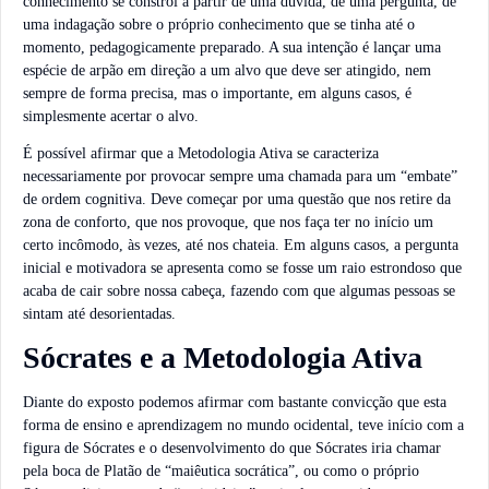
conhecimento se constrói a partir de uma dúvida, de uma pergunta, de
uma indagação sobre o próprio conhecimento que se tinha até o
momento, pedagogicamente preparado. A sua intenção é lançar uma
espécie de arpão em direção a um alvo que deve ser atingido, nem
sempre de forma precisa, mas o importante, em alguns casos, é
simplesmente acertar o alvo.
É possível afirmar que a Metodologia Ativa se caracteriza
necessariamente por provocar sempre uma chamada para um “embate”
de ordem cognitiva. Deve começar por uma questão que nos retire da
zona de conforto, que nos provoque, que nos faça ter no início um
certo incômodo, às vezes, até nos chateia. Em alguns casos, a pergunta
inicial e motivadora se apresenta como se fosse um raio estrondoso que
acaba de cair sobre nossa cabeça, fazendo com que algumas pessoas se
sintam até desorientadas.
Sócrates e a Metodologia Ativa
Diante do exposto podemos afirmar com bastante convicção que esta
forma de ensino e aprendizagem no mundo ocidental, teve início com a
figura de Sócrates e o desenvolvimento do que Sócrates iria chamar
pela boca de Platão de “maiêutica socrática”, ou como o próprio