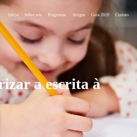
Início
Sobre nós
Programas
Artigos
Guia 2026
Contato
izar a escrita à