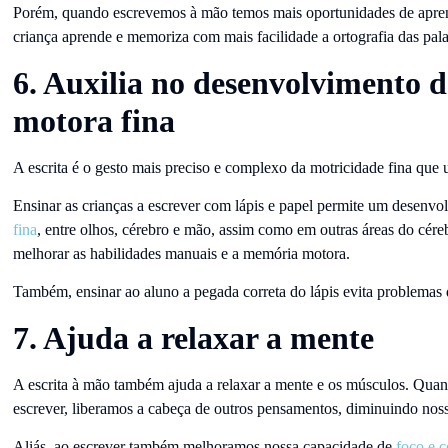
Porém, quando escrevemos à mão temos mais oportunidades de apren
criança aprende e memoriza com mais facilidade a ortografia das pala
6. Auxilia no desenvolvimento 
motora fina
A escrita é o gesto mais preciso e complexo da motricidade fina que
Ensinar as crianças a escrever com lápis e papel permite um desenv
fina
, entre olhos, cérebro e mão, assim como em outras áreas do céreb
melhorar as habilidades manuais e a memória motora.
Também, ensinar ao aluno a pegada correta do lápis evita problemas d
7. Ajuda a relaxar a mente
A escrita à mão também ajuda a relaxar a mente e os músculos. Qua
escrever, liberamos a cabeça de outros pensamentos, diminuindo noss
Aliás, ao escrever também melhoramos nossa capacidade de
foco e 