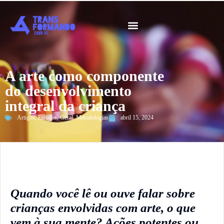
Guia 2026
A arte como componente
do desenvolvimento
integral da criança
Artigos
,
Estudos
,
Geral
,
Metodologias
abril 15, 2024
Quando você lê ou ouve falar sobre
crianças envolvidas com arte, o que
vem à sua
mente? Ações potentes ou