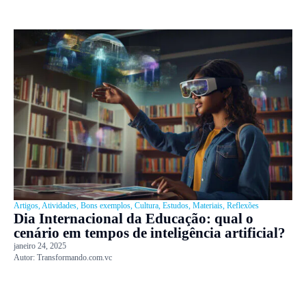
Artigos
,
Atividades
,
Bons exemplos
,
Cultura
,
Estudos
,
Materiais
,
Reflexões
Dia Internacional da Educação: qual o
cenário em tempos de inteligência artificial?
janeiro 24, 2025
Autor:
Transformando.com.vc