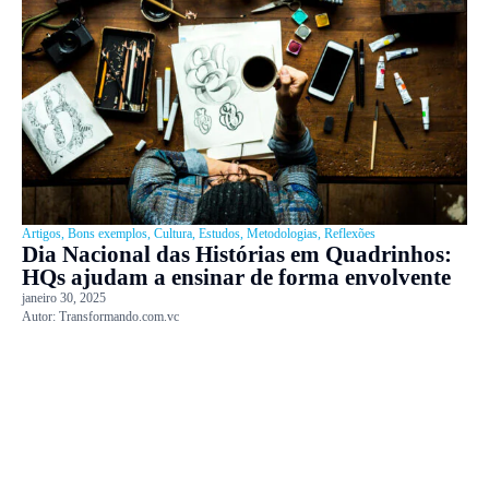
Artigos
,
Bons exemplos
,
Cultura
,
Estudos
,
Metodologias
,
Reflexões
Dia Nacional das Histórias em Quadrinhos:
HQs ajudam a ensinar de forma envolvente
janeiro 30, 2025
Autor:
Transformando.com.vc