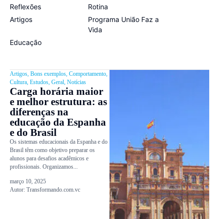
Reflexões
Rotina
Artigos
Programa União Faz a
Vida
Educação
Artigos
,
Bons exemplos
,
Comportamento
,
Cultura
,
Estudos
,
Geral
,
Notícias
Carga horária maior
e melhor estrutura: as
diferenças na
educação da Espanha
e do Brasil
Os sistemas educacionais da Espanha e do
Brasil têm como objetivo preparar os
alunos para desafios acadêmicos e
profissionais. Organizamos...
março 10, 2025
Autor:
Transformando.com.vc